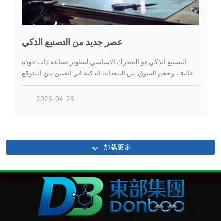
عصر جديد من التصنيع الذكي
التصنيع الذكي هو المحرك الأساسي لتطوير صناعة ذات جودة
عالية ، وحجم السوق من المعدات الذكية في الصين من المتوقع
أن تصل إلى 3.8-4.2 تريليون يوان في عام 2026 ، والروبوتات
الصناعية ، ذكي الكشف عن تصنيع مرنة وغيرها من المجالات نموا
2026-04-28
سريعا . نهاية السياسة ، " الخطة الخمسية العاشرة " مع 200
مليار يوان من الأموال لدعم تحديث المعدات الذكية تصنيع الترقية
. نهاية التقنية AI、 التوأم الرقمية والإنترنت الصناعية إعادة بناء
قدرات المعدات ؛ نهاية السوق ، والطاقة الجديدة ، والفضاء ،
加载更多
والطب الحيوي وغيرها من مجالات الطلب . المجموعة الشرقية
تتطلع إلى تخطيط ذكي في مجال التصنيع ، تشانغشو puzehui
وسوتشو Anyi الروبوتات تعمل بشكل مستقل ، والتنمية التعاونية
،