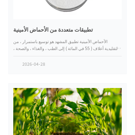
تطبيقات متعددة من الأحماض الأمينية
الأحماض الأمينية تطبيق المشهد هو توسيع باستمرار ، من
التقليدية أعلاف ( 55 في المائة ) إلى الطب ، والغذاء ، والصحة ،
والزراعة وغيرها من المجالات ذات القيمة العالية . الطلب في
المجال الطبي بنسبة 18 في المائة ، وتستخدم في علاج الأورام ،
2026-04-28
التغذية الوريدية ، لقاح مساعد . في مجال المواد الغذائية مثل
التغذية الطبيعية antistaling الوكيل ؛ في مجال الزراعة ،
والأسمدة الخضراء ، أعلاف تستخدم لتحسين المحصول والجودة .