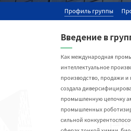
Профиль группы
Пр
Введение в груп
Как международная промыш
интеллектуальное произво
производство, продажи и 
создала диверсифициров
промышленную цепочку ам
промышленных роботизиро
сильной конкурентоспосо
сферах тонкой химии, био