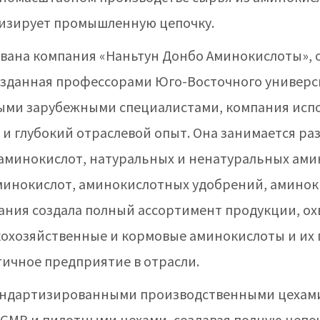
изирует промышленную цепочку.
снована компания «Наньтун Донбо Аминокислоты»
озданная профессорами Юго-Восточного универс
ми зарубежными специалистами, компания испо
и глубокий отраслевой опыт. Она занимается ра
аминокислот, натуральных и ненатуральных ам
минокислот, аминокислотных удобрений, аминок
пания создала полный ассортимент продукции, 
кохозяйственные и кормовые аминокислоты и их 
ичное предприятие в отрасли.
андартизированными производственными цехами
GMP и пилотными цехами, создавая полную цепоч