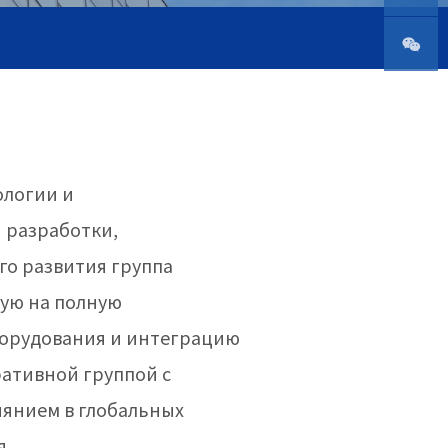
н
Телефо
н
WeChat
ологии и
 разработки,
го развития группа
ую на полную
борудования и интеграцию
ативной группой с
янием в глобальных
я.