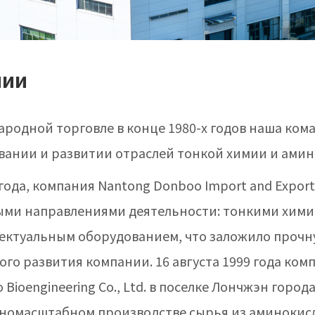
нии
ародной торговле в конце 1980-х годов наша ком
вании и развитии отраслей тонкой химии и амин
года, компания Nantong Donboo Import and Export 
ыми направлениями деятельности: тонкими хими
ектуальным оборудованием, что заложило прочн
ого развития компании. 16 августа 1999 года ко
ioengineering Co., Ltd. в поселке Лончжэн города
пномасштабном производстве сырья из аминокисл