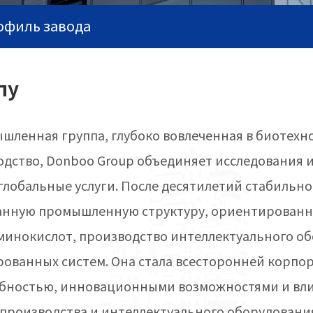
офиль завода
пу
ленная группа, глубоко вовлеченная в биотехн
дство, Donboo Group объединяет исследования и
глобальные услуги. После десятилетий стабильно
анную промышленную структуру, ориентированн
инокислот, производство интеллектуального о
ванных систем. Она стала всесторонней корпор
бностью, инновационными возможностями и вли
производства и интеллектуального оборудовани