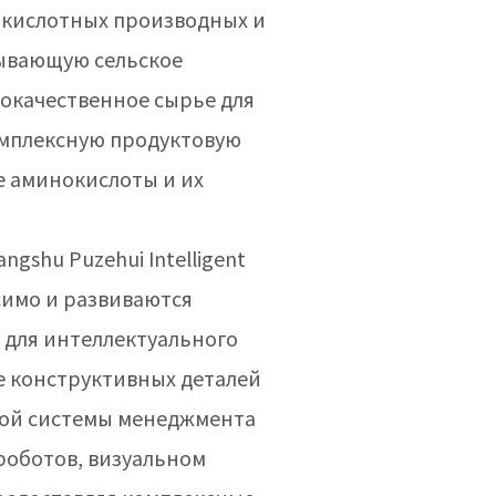
окислотных производных и
тывающую сельское
кокачественное сырье для
комплексную продуктовую
 аминокислоты и их
shu Puzehui Intelligent
исимо и развиваются
 для интеллектуального
е конструктивных деталей
ной системы менеджмента
роботов, визуальном