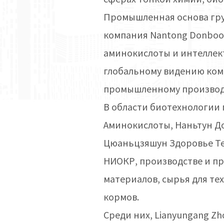
Промышленная основа груп
компания Nantong Donboo
аминокислоты и интеллект
глобальному видению комп
промышленному производс
В области биотехнологии
Аминокислоты, Наньтун Д
Цюаньцзяшун Здоровье Те
НИОКР, производстве и п
материалов, сырья для те
кормов.
Среди них, Lianyungang Z