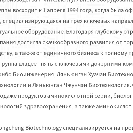
пы восходит к 1 апреля 1994 года, когда была 
, специализирующаяся на трёх ключевых направл
уальное оборудование. Благодаря глубокому отр
ания достигла скачкообразного развития от торг
тву, а также от единичного бизнеса к полному 
 группа владеет пятью ключевыми дочерними ко
онбо Биоинженерия, Ляньюнган Хуачан Биотехно
хнологии и Ляньюнган Чжунчэн Биотехнология. 
родаже продуктов аминокислотной серии, биоло
хнологий здравоохранения, а также аминокислот 
hongcheng Biotechnology специализируется на пр