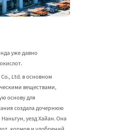
анда уже давно
окислот.
Co., Ltd. в основном
ческими веществами,
ую основу для
мпания создала дочернюю
 Наньтун, уезд Хайан. Она
от, кормов и удобрений,