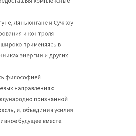
редоставляя комплексные
туне, Ляньюнгане и Сучжоу
ирования и контроля
, широко применяясь в
чниках энергии и других
сь философией
чевых направлениях:
международно признанной
асль, и, объединив усилия
ивное будущее вместе.