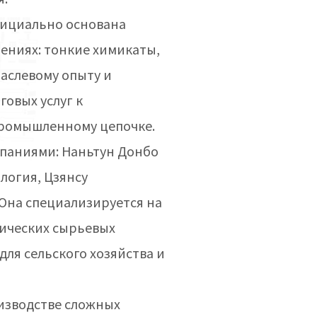
официально основана
ениях: тонкие химикаты,
аслевому опыту и
овых услуг к
промышленному цепочке.
мпаниями: Наньтун Донбо
логия, Цзянсу
Она специализируется на
гических сырьевых
для сельского хозяйства и
оизводстве сложных