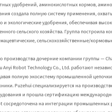
тных удобрений, аминокислотных кормов, амин
пания создала полную систему применения, охва
о и экологические удобрения, обеспечивая высо
енного сельского хозяйства. Группа построила 
мацевтические, сельскохозяйственные/кормовые
о производства дочерние компании группы — Chang
ou Anyi Robot Technology Co., Ltd. работают незав
здавая полную экосистему промышленной цепочки
ники. Puzehui специализируется на производств
рудования и прошла сертификацию международ
obot сосредоточена на интеграции промышленных 