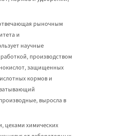
, отвечающая рыночным
итета и
льзует научные
зработкой, производством
инокислот, защищенных
ислотных кормов и
охватывающий
производные, выросла в
, цехами химических
ку услуг от лабораторных