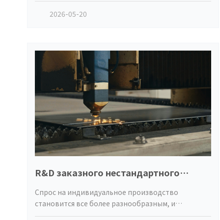
кормам для животных и рыб. У нас есть зрелая и
2026-05-20
стабильная полная произ
R&D заказного нестандартного
оборудования, расширение
Спрос на индивидуальное производство
возможностей
становится все более разнообразным, и
дифференцированного
стандартизированное оборудование больше не