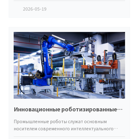
Номер стенда: 2.1D55
2026-05-19
Инновационные роботизированные
приложения, способствующие
Промышленные роботы служат основным
интеллектуальной трансформации и
носителем современного интеллектуального
модернизации предприятий
производства, а также ключевым оборудованием