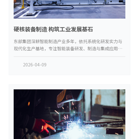
硬核装备制造 构筑工业发展基石
东部集团深耕智能制造产业多年，依托系统化研发实力与
现代化生产基地，专注智能装备研发、制造与集成应用，
持续为各行业提供稳定可靠、高性能的成套装备产品与整
体配套服务。集团旗下常熟普泽汇智能装备，通过
2026-04-09
ISO9001 国际质量体系认证，以标准化生产流程、严苛检
测管控、制造工艺，筑牢智能装备品质根基。