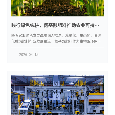
践行绿色农耕，氨基酸肥料推动农业可持续
发展
随着农业绿色发展战略深入推进，减量化、生态化、资源
化成为肥料行业发展主流，氨基酸肥料作为生物型环保肥
料，正在改写传统种植施肥模式。依托生物制造技术，原
料天然环保，生产过程低碳节能，施用后不会造成土壤污
2026-04-15
染与环境残留。