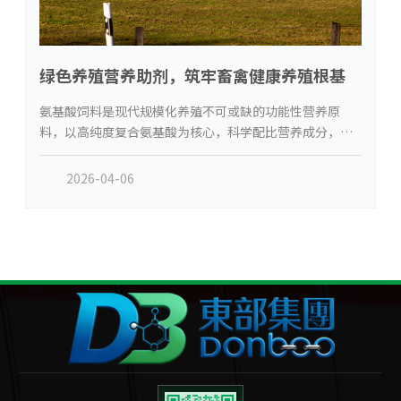
绿色养殖营养助剂，筑牢畜禽健康养殖根基
氨基酸饲料是现代规模化养殖不可或缺的功能性营养原
料，以高纯度复合氨基酸为核心，科学配比营养成分，专
为畜禽、水产、畜牧养殖量身打造，是优化养殖模式、提
升养殖效益的关键产品。
2026-04-06