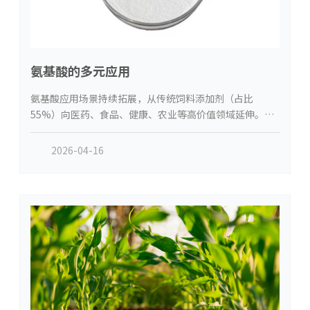
氨基酸的多元应用
氨基酸应用场景持续拓展，从传统饲料添加剂（占比
55%）向医药、食品、健康、农业等高价值领域延伸。医
药领域需求增速达 18%，用于肿瘤治疗、肠外营养、疫苗
佐剂等；食品领域作为营养强化剂、天然保鲜剂；农业领
2026-04-16
域用于绿色肥料、饲料添加剂，提升作物产量与品质。