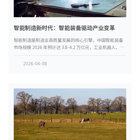
智能制造新时代：智能装备驱动产业变革
智能制造是制造业高质量发展的核心引擎，中国智能装备
市场规模 2026 年预计达 3.8-4.2 万亿元，工业机器人、智
能检测、柔性制造等领域高速增长。政策端，“十五五”
规划与 2000 亿元设备更新资金支持智能制造升级；技术
2026-04-08
端，AI、数字孪生、工业互联网重构装备能力；市场端，
新能源、航空航天、生物医药等领域需求爆发。东部集团
前瞻布局智能制造领域，旗下常熟普泽汇与苏州安怡机器
人独立运营、协同发展，