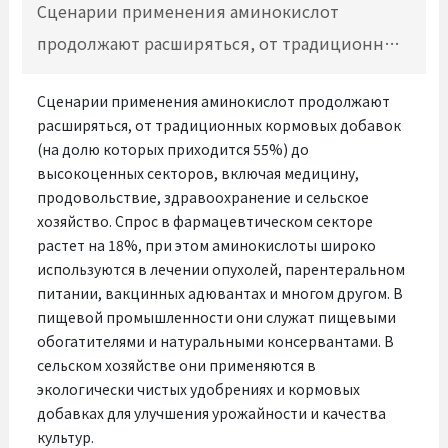
Сценарии применения аминокислот
продолжают расширяться, от традиционных
кормовых добавок (на долю которых
Сценарии применения аминокислот продолжают
приходится 55%) до высокоценных секторов,
расширяться, от традиционных кормовых добавок
включая медицину, продовольствие,
(на долю которых приходится 55%) до
здравоохранение и сельское хозяйство.
высокоценных секторов, включая медицину,
продовольствие, здравоохранение и сельское
Спрос в фармацевтическом секторе растет на
хозяйство. Спрос в фармацевтическом секторе
18%, при этом аминокислоты широко
растет на 18%, при этом аминокислоты широко
используются в лечении опухолей,
используются в лечении опухолей, парентеральном
питании, вакцинных адювантах и многом другом. В
парентеральном питании, вакцинных
пищевой промышленности они служат пищевыми
адювантах и многом другом. В пищевой
обогатителями и натуральными консервантами. В
промышленности они служат пищевыми
сельском хозяйстве они применяются в
экологически чистых удобрениях и кормовых
обогатителями и натуральными
добавках для улучшения урожайности и качества
консервантами. В сельском хозяйстве они
культур.