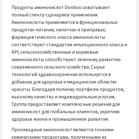
применяются в экологически чистых
Продукты аминокислот Donboo охватывают
удобрениях и кормовых добавках для
полный спектр сценариев применения.
Аминокислоты применяются в функциональных
улучшения урожайности и качества культур.
продуктах питания, напитках и приправах;
фармацевтического класса аминокислоты
соответствуют стандартам инъекционного класса и
API; сельскохозяйственные и кормовые
аминокислоты способствуют зеленому развитию
современного сельского хозяйства; Сырье
технологий здравоохранения используется в
добавках для здоровья и медицинских областях
красоты. Благодаря полному портфелю продуктов,
высокому качеству и индивидуальным услугам,
Группа предоставляет комплексные решения для
аминокислот для глобальных клиентов, укрепляя
здоровье жизни и промышленное развитие.
Производные аминокислот являются тонкими
химическими продуктами, полученными из